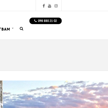
098 880 21 02
ТВАМ
И