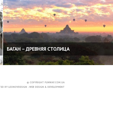
БАГАН – ДРЕВНЯЯ СТОЛИЦА
© COPYRIGHT FUNWAY.COM.UA
TED BY
LEONOVDESIGN - WEB DESIGN & DEVELOPMENT