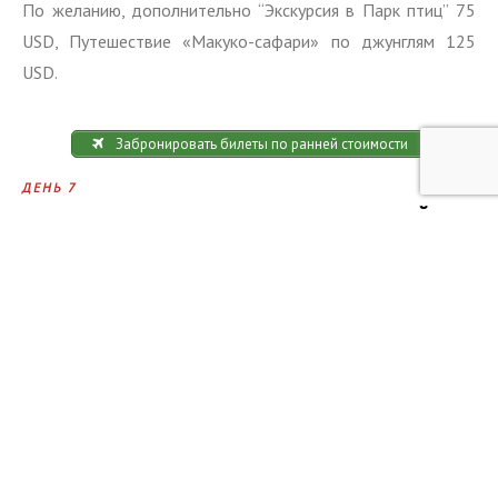
По желанию, дополнительно “Экскурсия в Парк птиц” 75
USD, Путешествие «Макуко-сафари» по джунглям 125
USD.
Забронировать билеты по ранней стоимости
ДЕНЬ 7
ВОДОПАДЫ ИГУАСУ И ПЕРЕЕЗД В БУЭНОС-АЙРЕС
Сегодня вы прогуляетесь по территории национального
парка и увидите прекрасные водопады с аргентинской
стороны, а потом самолетом отправитесь в Буэнос-Айрес.
ДЕНЬ 8
БУЭНОС-АЙРЕС
Аргентинская столица – очень колоритный город. Он