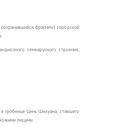
й сохранившийся фрагмент городской
.
ндиозного семиярусного строения,
в гробнице Цинь Шихуана, ставшего
охожими лицами.