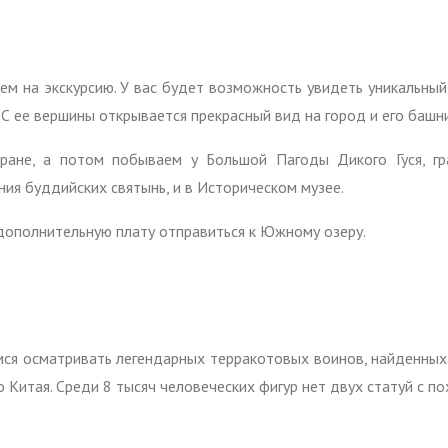
дем на экскурсию. У вас будет возможность увидеть уникальны
 С ее вершины открывается прекрасный вид на город и его башни
ане, а потом побываем у Большой Пагоды Дикого Гуся, гра
ния буддийских святынь, и в Историческом музее.
дополнительную плату отправиться к Южному озеру.
ся осматривать легендарных терракотовых воинов, найденных 
Китая. Среди 8 тысяч человеческих фигур нет двух статуй с п