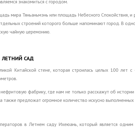
вляемся знакомиться с городом.
адь мира Тяньаньмэнь или площадь Небесного Спокойствия, и
 отдельных строений которого больше напоминают город. В одн
скую чайную церемонию.
 ЛЕТНИЙ САД
ликой Китайской стене, которая строилась целых 100 лет с 
ометров.
 нефритовую фабрику, где нам не только расскажут об истории
, а также предложат огромное количество искусно выполненных 
мператоров в Летнем саду Ихеюань, который является одним