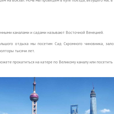
ем на вокзал. Ночь мы проведем в купе поезда, везущего нас в
енными каналами и садами называют Восточной Венецией.
ольшого отдыха мы посетим Сад Скромного чиновника, зало
полторы тысячи лет.
ожете прокатиться на катере по Великому каналу или посетить