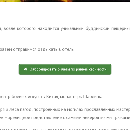
, возле которого находится уникальный буддийский пещерны
 затем отправимся отдыхать в отель.
Забронировать билеты по ранней стоимости
центр боевых искусств Китая, монастырь Шаолинь.
я и Леса пагод, построенных на могилах прославленных мастер
» – зрелищное представление с самыми невероятными трюками