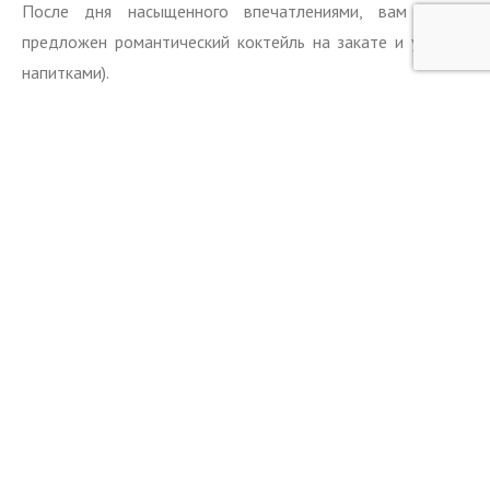
После дня насыщенного впечатлениями, вам будет
предложен романтический коктейль на закате и ужин (с
напитками).
Loisaba – это заповедник дикой природы площадью 57
000 акров, расположенный на севере Кении. Заповедник
является убежищем для более чем 260 видов птиц и 50
видов млекопитающих. Это также миграционный коридор
для около 800 слонов, стад буйволов и зебр Греви. Также
на территории одновременно обитает три львиных
прайда, множество леопардов и гепардов. А недавно в
эти края вновь вернулась африканская дикая собака,
которая долгие годы считалась вымершей в этом регионе.
Ночь под африканскими звездами
Loisaba Star Beds
.