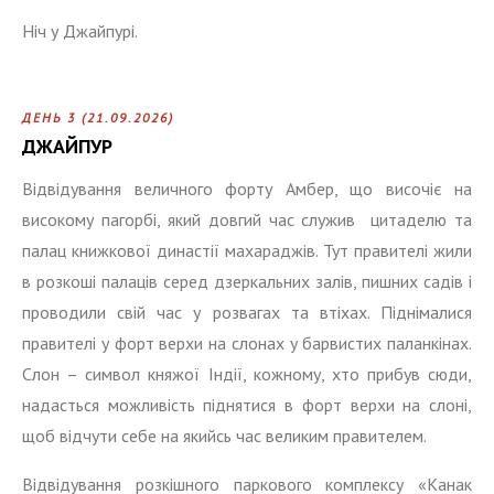
Ніч у Джайпурі.
ДЕНЬ 3 (21.09.2026)
ДЖАЙПУР
Відвідування величного форту Амбер, що височіє на
високому пагорбі, який довгий час служив цитаделю та
палац книжкової династії махараджів. Тут правителі жили
в розкоші палаців серед дзеркальних залів, пишних садів і
проводили свій час у розвагах та втіхах. Піднімалися
правителі у форт верхи на слонах у барвистих паланкінах.
Слон – символ княжої Індії, кожному, хто прибув сюди,
надасться можливість піднятися в форт верхи на слоні,
щоб відчути себе на якийсь час великим правителем.
Відвідування розкішного паркового комплексу «Канак