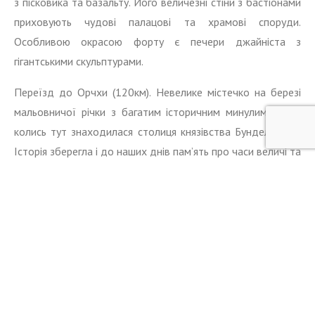
з пісковика та базальту. Його величезні стіни з бастіонами
приховують чудові палацові та храмові споруди.
Особливою окрасою форту є печери джайніста з
гігантськими скульптурами.
Переїзд до Орчхи (120км). Невелике містечко на березі
мальовничої річки з багатим історичним минулим. Адже
колись тут знаходилася столиця князівства Бунделкханд.
Історія зберегла і до наших днів пам’ять про часи величі та
пишності.
Ніч в Орчхі.
ДЕНЬ 6 (24.09.2026)
ОРЧХА – КАДЖУРАХО
Огляд палацових та храмових пам’яток Орчхи. В місті