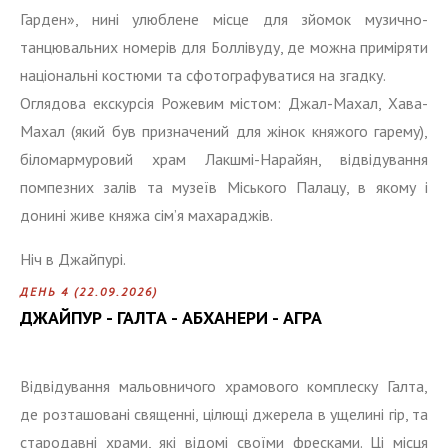
Гарден», нині улюблене місце для зйомок музично-
танцювальних номерів для Боллівуду, де можна приміряти
національні костюми та сфотографуватися на згадку.
Оглядова екскурсія Рожевим містом: Джал-Махал, Хава-
Махал (який був призначений для жінок княжого гарему),
біломармуровий храм Лакшмі-Нарайян, відвідування
помпезних залів та музеїв Міського Палацу, в якому і
донині живе княжа сім’я махараджів.
Ніч в Джайпурі.
ДЕНЬ 4 (22.09.2026)
ДЖАЙПУР - ГАЛТА - АБХАНЕРИ - АГРА
Відвідування мальовничого храмового комплеску Галта,
де розташовані священні, цілющі джерела в ущелині гір, та
стародавні храми, які відомі своїми фресками. Ці місця