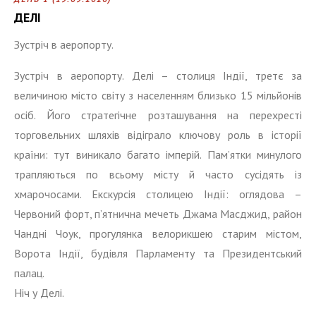
ДЕЛІ
Зустріч в аеропорту.
Зустріч в аеропорту. Делі – столиця Індії, третє за
величиною місто світу з населенням близько 15 мільйонів
осіб. Його стратегічне розташування на перехресті
торговельних шляхів відіграло ключову роль в історії
країни: тут виникало багато імперій. Пам’ятки минулого
трапляються по всьому місту й часто сусідять із
хмарочосами. Екскурсія столицею Індії: оглядова –
Червоний форт, п’ятнична мечеть Джама Масджид, район
Чандні Чоук, прогулянка велорикшею старим містом,
Ворота Індії, будівля Парламенту та Президентський
палац.
Ніч у Делі.