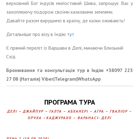
верховний Бог індусів милостивий Шива, запрошує Вас у
захоплюючу подорож своїми казковими землями.
Давайте разом вирушимо в країну, де казки оживають!
Детальніше про візу в Індію
тут
Є прямий переліт із Варшави в Делі, минаючи Близький
Схід
Бронювання та консультація тур в Індію +38097 223
27 08 (Наталія) Viber|Telegram|WhatsApp
ПРОГРАМА ТУРА
ДЕЛІ – ДЖАЙПУР – ГАЛТА – АБХАНЕРІ – АГРА – ГВАЛІОР –
ОРЧХА –КАДЖУРАХО – ВАРАНАСІ- ДЕЛІ
ДЕНЬ 1 (19.09.2026)