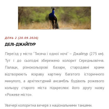
ДЕНЬ 2 (20.09.2026)
ДЕЛІ-ДЖАЙПУР
Переїзд у місто “Тисяча і одної ночі” – Джайпур (275 км).
Тут і до сьогодні збережено колорит Середньовіччя.
Палаци, різнокольорові базари, стародавні храми
відтворюють яскраву картину багатого історичного
минулого, а архітектурний ансамбль будівель рожевого
кольору старого міста підкреслює його другу назву
«Рожеве місто».
Увечері колоритна вечеря з національними танцями.