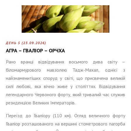
ДЕНЬ 5 (23.09.2026)
АГРА – ГВАЛІОР – ОРЧХА
Рано вранці відвідування восьмого дива світу –
біломармурового мавзолею Тадж-Махал, однієї з
найзнаменитіших споруд у світі, що присвячена великій
силі любові, яка вічно живе у століттях. Відвідування
легендарного Червоного форту, який тривалий час служив
резиденцією Великих Імператорів.
Переїзд до Гваліору (110 км). Огляд величного форту
Гваліор розташованого на вершині стометрового пагорба