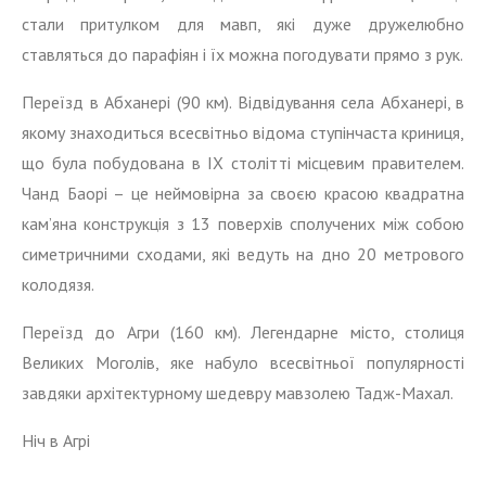
стали притулком для мавп, які дуже дружелюбно
ставляться до парафіян і їх можна погодувати прямо з рук.
Переїзд в Абханері (90 км). Відвідування села Абханері, в
якому знаходиться всесвітньо відома ступінчаста криниця,
що була побудована в IX столітті місцевим правителем.
Чанд Баорі – це неймовірна за своєю красою квадратна
кам’яна конструкція з 13 поверхів сполучених між собою
симетричними сходами, які ведуть на дно 20 метрового
колодязя.
Переїзд до Агри (160 км). Легендарне місто, столиця
Великих Моголів, яке набуло всесвітньої популярності
завдяки архітектурному шедевру мавзолею Тадж-Махал.
Ніч в Агрі